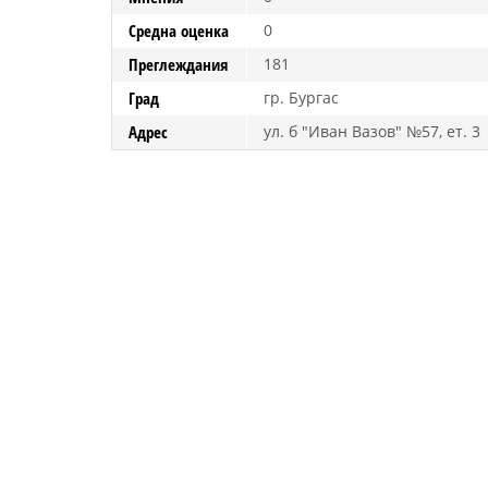
Средна оценка
0
Преглеждания
181
Град
гр. Бургас
Адрес
ул. б "Иван Вазов" №57, ет. 3