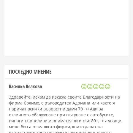
ПОСЛЕДНО МНЕНИЕ
Василка Велкова
Здравейте, искам да изкажа своите Благодарности на
фирма Солимо, с ръководител Адриана или както я
наричат всички възрастни дами 70+++Ади за
отличното обслужване при пътуване с автобусите,
винаги търпеливи и внимателни и със 80+, пътуващи,
може би са от малкото фирми, които дават на
възрастните хора положителни емоции и радост.