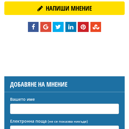
НАПИШИ МНЕНИЕ
ДОБАВЯНЕ НА МНЕНИЕ
Вашето име
Електронна поща
(не се показва никъде)