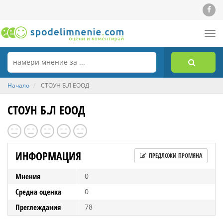
Tog
nav
Начало
СТОУН Б.Л ЕООД
СТОУН Б.Л ЕООД
ИНФОРМАЦИЯ
ПРЕДЛОЖИ ПРОМЯНА
Мнения
0
Средна оценка
0
Преглеждания
78