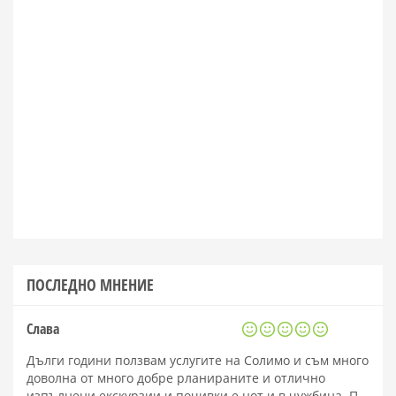
ПОСЛЕДНО МНЕНИЕ
Слава
Дълги години ползвам услугите на Солимо и съм много
доволна от много добре рланираните и отлично
изпълнени екскурзии и почивки е нот и в чужбина. П