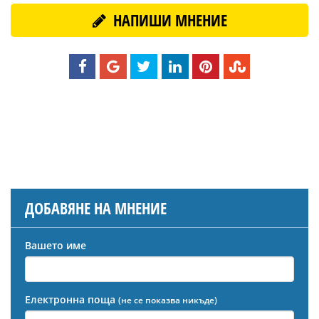
НАПИШИ МНЕНИЕ
ДОБАВЯНЕ НА МНЕНИЕ
Вашето име
Електронна поща
(не се показва никъде)