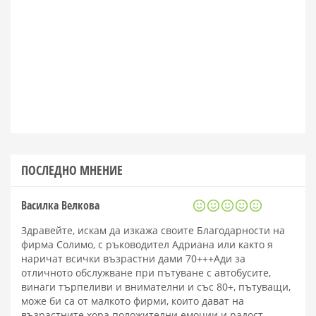
ПОСЛЕДНО МНЕНИЕ
Василка Велкова
Здравейте, искам да изкажа своите Благодарности на
фирма Солимо, с ръководител Адриана или както я
наричат всички възрастни дами 70+++Ади за
отличното обслужване при пътуване с автобусите,
винаги търпеливи и внимателни и със 80+, пътуващи,
може би са от малкото фирми, които дават на
възрастните хора положителни емоции и радост.