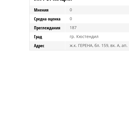
Мнения
0
Средна оценка
0
Преглеждания
187
Град
гр. Кюстендил
Адрес
ж.к. ГЕРЕНА, бл. 159, вх. А, ап.