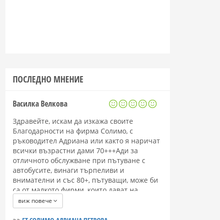
ПОСЛЕДНО МНЕНИЕ
Василка Велкова
Здравейте, искам да изкажа своите
Благодарности на фирма Солимо, с
ръководител Адриана или както я наричат
всички възрастни дами 70+++Ади за
отличното обслужване при пътуване с
автобусите, винаги търпеливи и
внимателни и със 80+, пътуващи, може би
са от малкото фирми, които дават на
възрастните хора положителни емоции и
виж повече
радост.
Искам да благодаря на целия персонал от