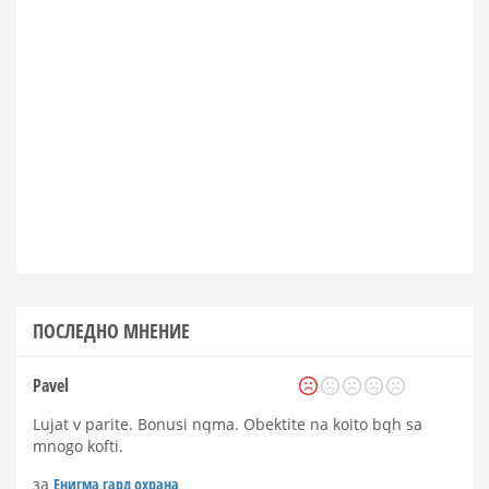
ПОСЛЕДНО МНЕНИЕ
Pavel
Lujat v parite. Bonusi nqma. Obektite na koito bqh sa
mnogo kofti.
за
Енигма гард охрана