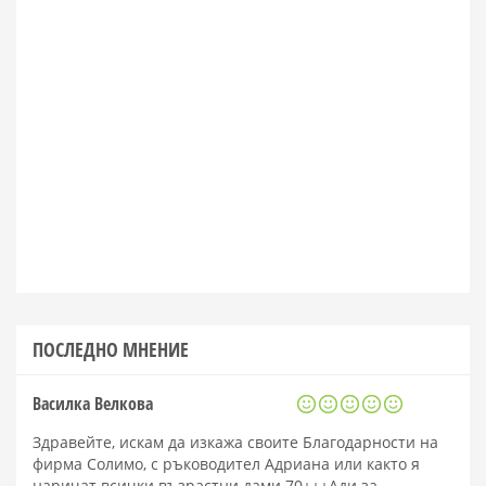
ПОСЛЕДНО МНЕНИЕ
Василка Велкова
Здравейте, искам да изкажа своите Благодарности на
фирма Солимо, с ръководител Адриана или както я
наричат всички възрастни дами 70+++Ади за