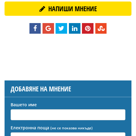
НАПИШИ МНЕНИЕ
ДОБАВЯНЕ НА МНЕНИЕ
Вашето име
Електронна поща
(не се показва никъде)