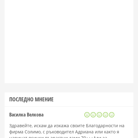
ПОСЛЕДНО МНЕНИЕ
Василка Велкова
Здравейте, искам да изкажа своите Благодарности на
фирма Солимо, с ръководител Адриана или както я
наричат всички възрастни дами 70+++Ади за