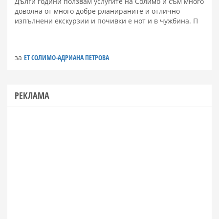
Дълги години ползвам услугите на Солимо и съм много
доволна от много добре рланираните и отлично
изпълнени екскурзии и почивки е нот и в чужбина. П
за
ЕТ СОЛИМО-АДРИАНА ПЕТРОВА
РЕКЛАМА