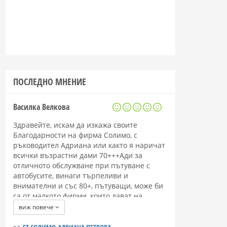
ПОСЛЕДНО МНЕНИЕ
Василка Велкова
Здравейте, искам да изкажа своите
Благодарности на фирма Солимо, с
ръководител Адриана или както я наричат
всички възрастни дами 70+++Ади за
отличното обслужване при пътуване с
автобусите, винаги търпеливи и
внимателни и със 80+, пътуващи, може би
са от малкото фирми, които дават на
възрастните хора положителни емоции и
виж повече
радост.
Искам да благодаря на целия персонал от