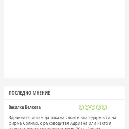
ПОСЛЕДНО МНЕНИЕ
Василка Велкова
Здравейте, искам да изкажа своите Благодарности на
фирма Солимо, с ръководител Адриана или както я
наричат всички възрастни дами 70+++Ади за