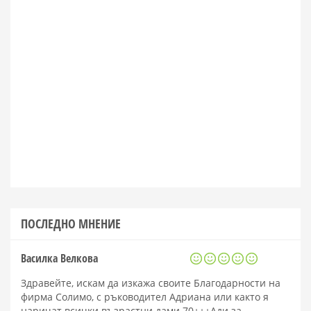
ПОСЛЕДНО МНЕНИЕ
Василка Велкова
Здравейте, искам да изкажа своите Благодарности на
фирма Солимо, с ръководител Адриана или както я
наричат всички възрастни дами 70+++Ади за