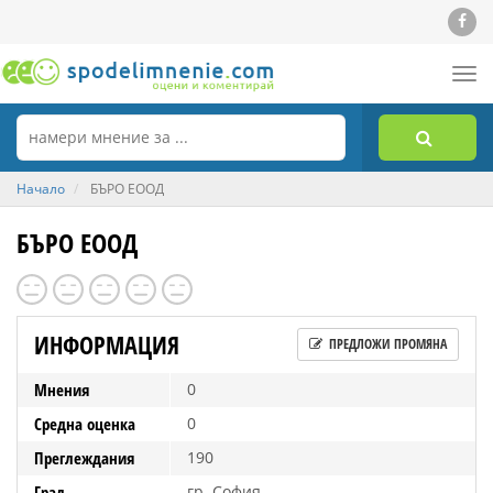
Tog
nav
Начало
БЪРО ЕООД
БЪРО ЕООД
ИНФОРМАЦИЯ
ПРЕДЛОЖИ ПРОМЯНА
Мнения
0
Средна оценка
0
Преглеждания
190
Град
гр. София