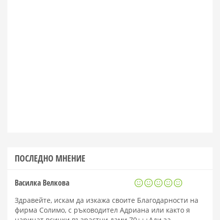
ПОСЛЕДНО МНЕНИЕ
Василка Велкова
Здравейте, искам да изкажа своите Благодарности на
фирма Солимо, с ръководител Адриана или както я
наричат всички възрастни дами 70+++Ади за