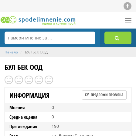
Tog
nav
Начало
БУЛ БЕК ООД
БУЛ БЕК ООД
ИНФОРМАЦИЯ
ПРЕДЛОЖИ ПРОМЯНА
Мнения
0
Средна оценка
0
Преглеждания
190
Град
гр. Велико Търново