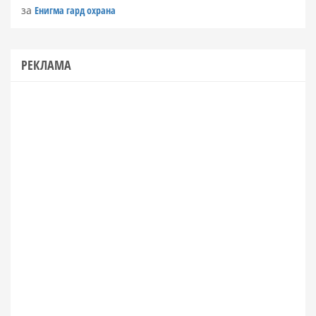
за
Енигма гард охрана
РЕКЛАМА