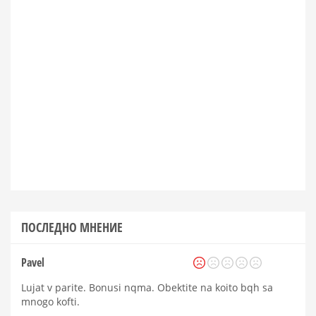
ПОСЛЕДНО МНЕНИЕ
Pavel
Lujat v parite. Bonusi nqma. Obektite na koito bqh sa
mnogo kofti.