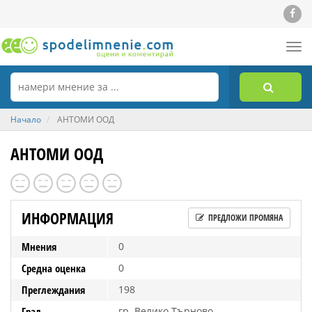
Tog
nav
Начало
АНТОМИ ООД
АНТОМИ ООД
ИНФОРМАЦИЯ
ПРЕДЛОЖИ ПРОМЯНА
Мнения
0
Средна оценка
0
Преглеждания
198
Град
гр. Велико Търново