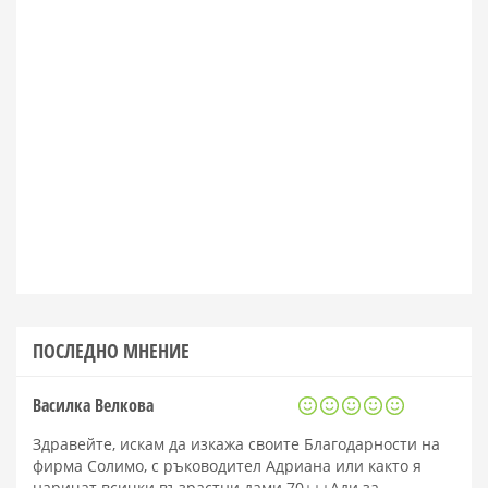
ПОСЛЕДНО МНЕНИЕ
Василка Велкова
Здравейте, искам да изкажа своите Благодарности на
фирма Солимо, с ръководител Адриана или както я
наричат всички възрастни дами 70+++Ади за