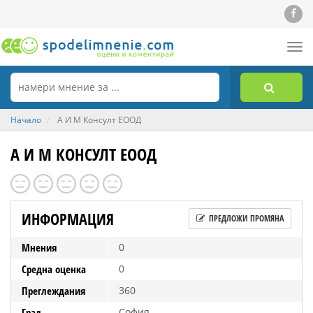
Tog
nav
Начало
А И М Консулт ЕООД
А И М КОНСУЛТ ЕООД
ИНФОРМАЦИЯ
ПРЕДЛОЖИ ПРОМЯНА
Мнения
0
Средна оценка
0
Преглеждания
360
Град
София