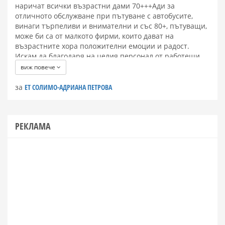
наричат всички възрастни дами 70+++Ади за
отличното обслужване при пътуване с автобусите,
винаги търпеливи и внимателни и със 80+, пътуващи,
може би са от малкото фирми, които дават на
възрастните хора положителни емоции и радост.
Искам да благодаря на целия персонал от работещи,
които се раздават на макх, през целият престой,
виж повече
организират екскурзии и така си припомняме
забравени Български забележителности, които са в
за
ЕТ СОЛИМО-АДРИАНА ПЕТРОВА
района.
П. П. Искам да отбележа че местата за 90%от
дестинации те които Обявява Солимо се изчерпват
РЕКЛАМА
още януари месец, защото доброто обслужване и
реклама се предават от доволни клиенти. Аз пътувам с
тази фирма вече 10.г.и няма място където да съм
отишла и да не съм се върнала доволна!!! Благодаря от
сърце на всички за грижите които полагат!