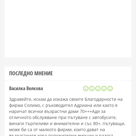
ПОСЛЕДНО МНЕНИЕ
Василка Велкова
Здравейте, искам да изкажа своите Благодарности на
фирма Солимо, с ръководител Адриана или както я
наричат всички възрастни дами 70+++Ади за
отличното обслужване при пътуване с автобусите,
винаги търпеливи и внимателни и със 80+, пътуващи,
може би са от малкото фирми, които дават на
възрастните хора положителни емоции и радост.