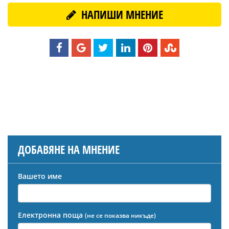
НАПИШИ МНЕНИЕ
ДОБАВЯНЕ НА МНЕНИЕ
Вашето име
Електронна поща
(не се показва никъде)