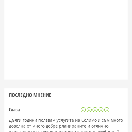
ПОСЛЕДНО МНЕНИЕ
Слава
Дълги години ползвам услугите на Солимо и съм много
доволна от много добре рланираните и отлично
изпълнени екскурзии и почивки е нот и в чужбина. П