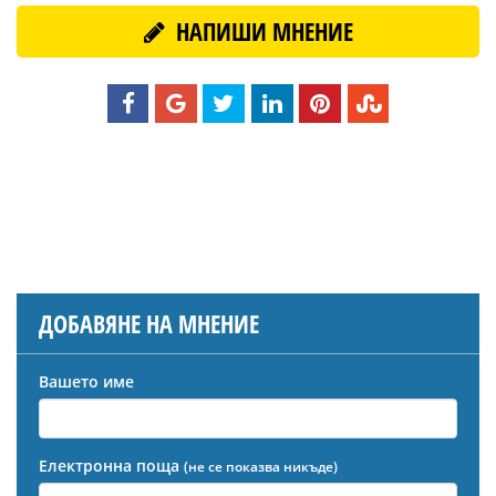
НАПИШИ МНЕНИЕ
ДОБАВЯНЕ НА МНЕНИЕ
Вашето име
Електронна поща
(не се показва никъде)