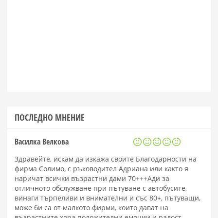
ПОСЛЕДНО МНЕНИЕ
Василка Велкова
Здравейте, искам да изкажа своите Благодарности на
фирма Солимо, с ръководител Адриана или както я
наричат всички възрастни дами 70+++Ади за
отличното обслужване при пътуване с автобусите,
винаги търпеливи и внимателни и със 80+, пътуващи,
може би са от малкото фирми, които дават на
възрастните хора положителни емоции и радост.