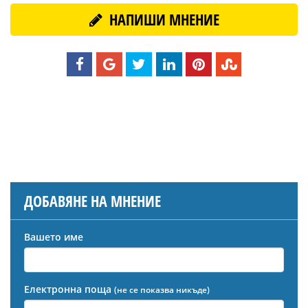
НАПИШИ МНЕНИЕ
ДОБАВЯНЕ НА МНЕНИЕ
Вашето име
Електронна поща
(не се показва никъде)