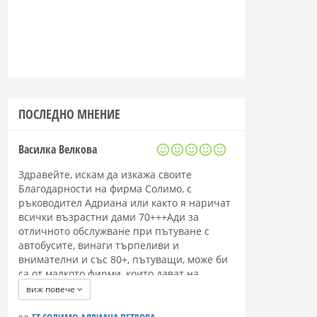
ПОСЛЕДНО МНЕНИЕ
Василка Велкова
Здравейте, искам да изкажа своите
Благодарности на фирма Солимо, с
ръководител Адриана или както я наричат
всички възрастни дами 70+++Ади за
отличното обслужване при пътуване с
автобусите, винаги търпеливи и
внимателни и със 80+, пътуващи, може би
са от малкото фирми, които дават на
възрастните хора положителни емоции и
виж повече
радост.
Искам да благодаря на целия персонал от