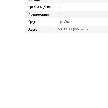
Средна оценка
0
Преглеждания
67
Град
гр. София
Адрес
ул. Хан Крум №9Б