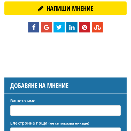
НАПИШИ МНЕНИЕ
ДОБАВЯНЕ НА МНЕНИЕ
Вашето име
Електронна поща
(не се показва никъде)