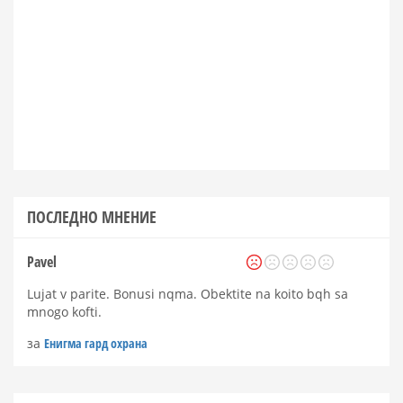
ПОСЛЕДНО МНЕНИЕ
Pavel
Lujat v parite. Bonusi nqma. Obektite na koito bqh sa
mnogo kofti.
за
Енигма гард охрана