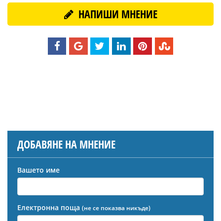
НАПИШИ МНЕНИЕ
ДОБАВЯНЕ НА МНЕНИЕ
Вашето име
Електронна поща
(не се показва никъде)