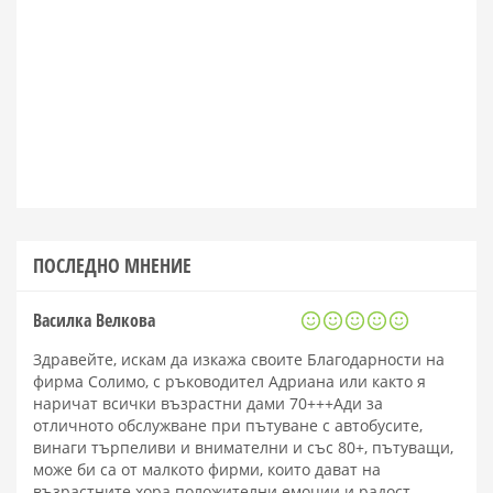
ПОСЛЕДНО МНЕНИЕ
Василка Велкова
Здравейте, искам да изкажа своите Благодарности на
фирма Солимо, с ръководител Адриана или както я
наричат всички възрастни дами 70+++Ади за
отличното обслужване при пътуване с автобусите,
винаги търпеливи и внимателни и със 80+, пътуващи,
може би са от малкото фирми, които дават на
възрастните хора положителни емоции и радост.