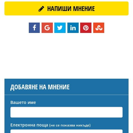
НАПИШИ МНЕНИЕ
ДОБАВЯНЕ НА МНЕНИЕ
Вашето име
Електронна поща
(не се показва никъде)