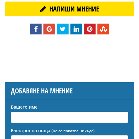
НАПИШИ МНЕНИЕ
ДОБАВЯНЕ НА МНЕНИЕ
Вашето име
Електронна поща
(не се показва никъде)