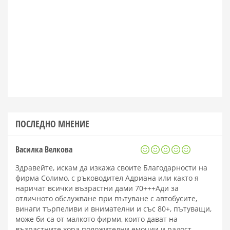
ПОСЛЕДНО МНЕНИЕ
Василка Велкова
Здравейте, искам да изкажа своите Благодарности на
фирма Солимо, с ръководител Адриана или както я
наричат всички възрастни дами 70+++Ади за
отличното обслужване при пътуване с автобусите,
винаги търпеливи и внимателни и със 80+, пътуващи,
може би са от малкото фирми, които дават на
възрастните хора положителни емоции и радост.