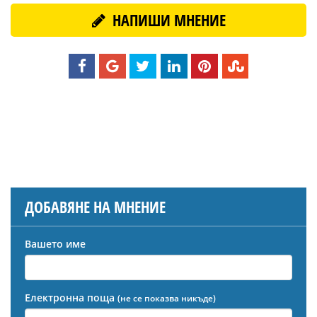
НАПИШИ МНЕНИЕ
ДОБАВЯНЕ НА МНЕНИЕ
Вашето име
Електронна поща
(не се показва никъде)