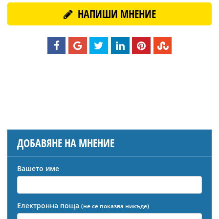
НАПИШИ МНЕНИЕ
ДОБАВЯНЕ НА МНЕНИЕ
Вашето име
Електронна поща
(не се показва никъде)