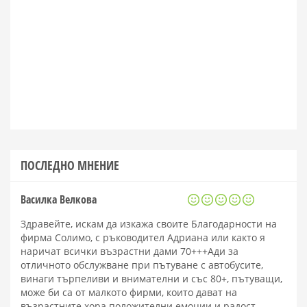
ПОСЛЕДНО МНЕНИЕ
Василка Велкова
Здравейте, искам да изкажа своите Благодарности на
фирма Солимо, с ръководител Адриана или както я
наричат всички възрастни дами 70+++Ади за
отличното обслужване при пътуване с автобусите,
винаги търпеливи и внимателни и със 80+, пътуващи,
може би са от малкото фирми, които дават на
възрастните хора положителни емоции и радост.