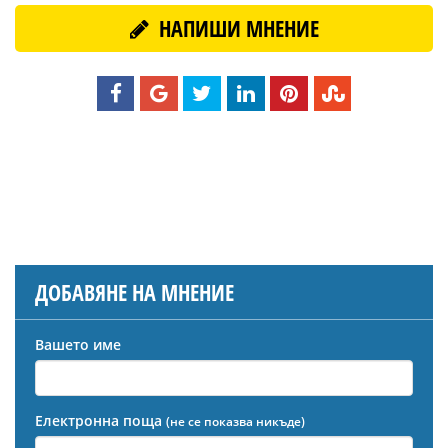
НАПИШИ МНЕНИЕ
ДОБАВЯНЕ НА МНЕНИЕ
Вашето име
Електронна поща
(не се показва никъде)