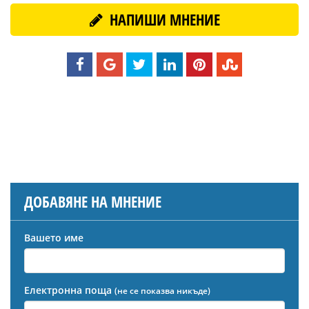
НАПИШИ МНЕНИЕ
ДОБАВЯНЕ НА МНЕНИЕ
Вашето име
Електронна поща
(не се показва никъде)