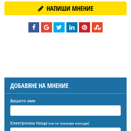
НАПИШИ МНЕНИЕ
ДОБАВЯНЕ НА МНЕНИЕ
Вашето име
Електронна поща
(не се показва никъде)