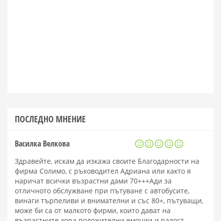
ПОСЛЕДНО МНЕНИЕ
Василка Велкова
Здравейте, искам да изкажа своите Благодарности на
фирма Солимо, с ръководител Адриана или както я
наричат всички възрастни дами 70+++Ади за
отличното обслужване при пътуване с автобусите,
винаги търпеливи и внимателни и със 80+, пътуващи,
може би са от малкото фирми, които дават на
възрастните хора положителни емоции и радост.