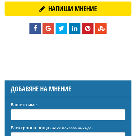
НАПИШИ МНЕНИЕ
ДОБАВЯНЕ НА МНЕНИЕ
Вашето име
Електронна поща
(не се показва никъде)