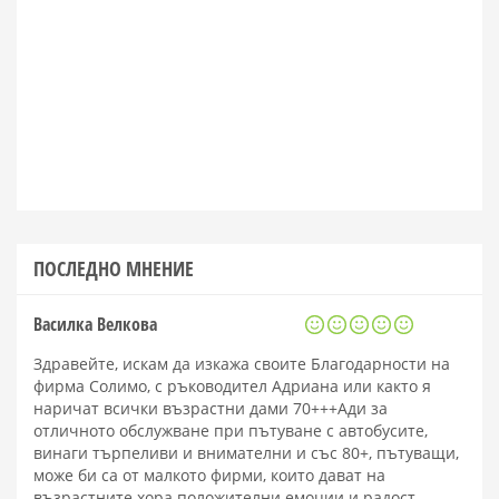
ПОСЛЕДНО МНЕНИЕ
Василка Велкова
Здравейте, искам да изкажа своите Благодарности на
фирма Солимо, с ръководител Адриана или както я
наричат всички възрастни дами 70+++Ади за
отличното обслужване при пътуване с автобусите,
винаги търпеливи и внимателни и със 80+, пътуващи,
може би са от малкото фирми, които дават на
възрастните хора положителни емоции и радост.