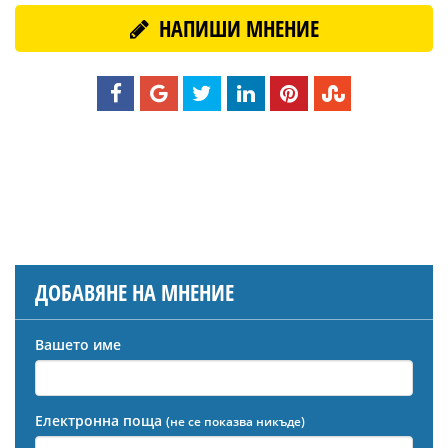
НАПИШИ МНЕНИЕ
ДОБАВЯНЕ НА МНЕНИЕ
Вашето име
Електронна поща
(не се показва никъде)