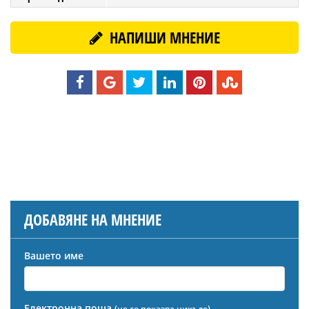
НАПИШИ МНЕНИЕ
ДОБАВЯНЕ НА МНЕНИЕ
Вашето име
Електронна поща
(не се показва никъде)