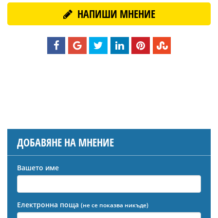
НАПИШИ МНЕНИЕ
ДОБАВЯНЕ НА МНЕНИЕ
Вашето име
Електронна поща
(не се показва никъде)