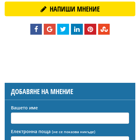
НАПИШИ МНЕНИЕ
ДОБАВЯНЕ НА МНЕНИЕ
Вашето име
Електронна поща
(не се показва никъде)