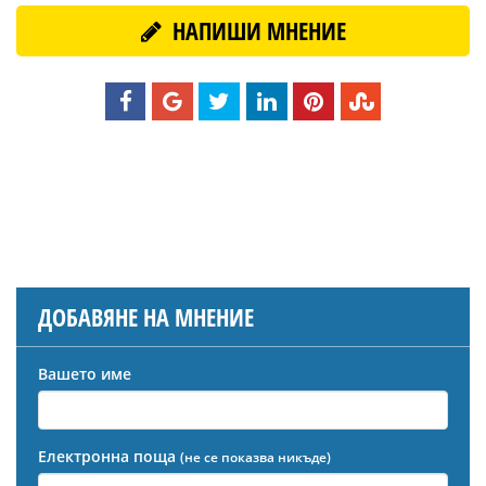
НАПИШИ МНЕНИЕ
ДОБАВЯНЕ НА МНЕНИЕ
Вашето име
Електронна поща
(не се показва никъде)