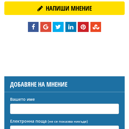
НАПИШИ МНЕНИЕ
ДОБАВЯНЕ НА МНЕНИЕ
Вашето име
Електронна поща
(не се показва никъде)