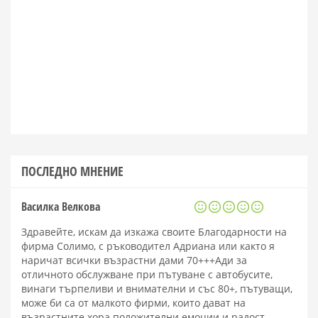
ПОСЛЕДНО МНЕНИЕ
Василка Велкова
Здравейте, искам да изкажа своите Благодарности на
фирма Солимо, с ръководител Адриана или както я
наричат всички възрастни дами 70+++Ади за
отличното обслужване при пътуване с автобусите,
винаги търпеливи и внимателни и със 80+, пътуващи,
може би са от малкото фирми, които дават на
възрастните хора положителни емоции и радост.