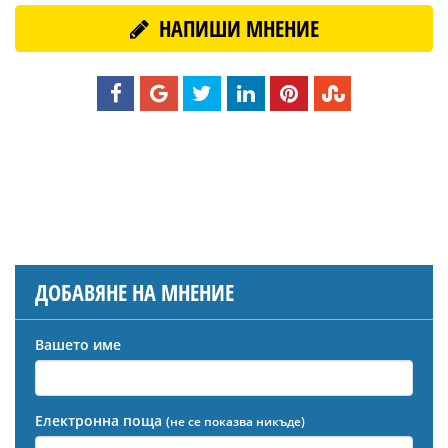
НАПИШИ МНЕНИЕ
ДОБАВЯНЕ НА МНЕНИЕ
Вашето име
Електронна поща
(не се показва никъде)