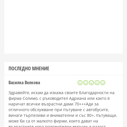
ПОСЛЕДНО МНЕНИЕ
Василка Велкова
Здравейте, искам да изкажа своите Благодарности на
фирма Солимо, с ръководител Адриана или както я
наричат всички възрастни дами 70+++Ади за
отличното обслужване при пътуване с автобусите,
винаги търпеливи и внимателни и със 80+, пътуващи,
може би са от малкото фирми, които дават на
възрастните хора положителни емоции и радост.