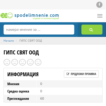
Tog
nav
Начало
ГИПС СВЯТ ООД
ГИПС СВЯТ ООД
ИНФОРМАЦИЯ
ПРЕДЛОЖИ ПРОМЯНА
Мнения
0
Средна оценка
0
Преглеждания
60