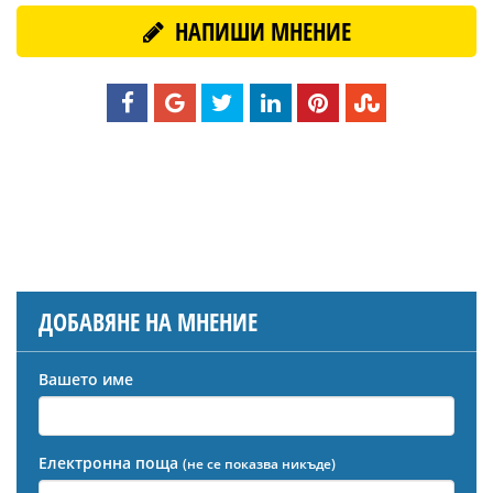
НАПИШИ МНЕНИЕ
ДОБАВЯНЕ НА МНЕНИЕ
Вашето име
Електронна поща
(не се показва никъде)