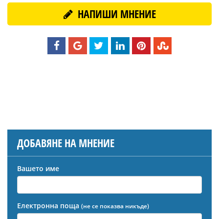
НАПИШИ МНЕНИЕ
ДОБАВЯНЕ НА МНЕНИЕ
Вашето име
Електронна поща
(не се показва никъде)