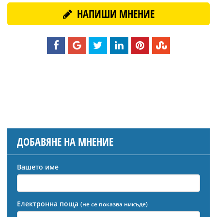
НАПИШИ МНЕНИЕ
ДОБАВЯНЕ НА МНЕНИЕ
Вашето име
Електронна поща
(не се показва никъде)