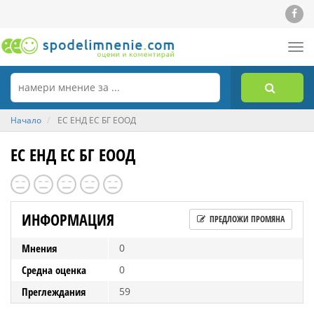
Tog
nav
Начало
ЕС ЕНД ЕС БГ ЕООД
ЕС ЕНД ЕС БГ ЕООД
ИНФОРМАЦИЯ
ПРЕДЛОЖИ ПРОМЯНА
Мнения
0
Средна оценка
0
Преглеждания
59