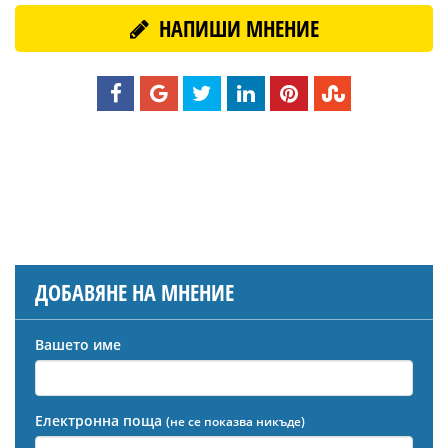
НАПИШИ МНЕНИЕ
ДОБАВЯНЕ НА МНЕНИЕ
Вашето име
Електронна поща
(не се показва никъде)