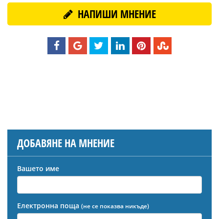
НАПИШИ МНЕНИЕ
ДОБАВЯНЕ НА МНЕНИЕ
Вашето име
Електронна поща
(не се показва никъде)