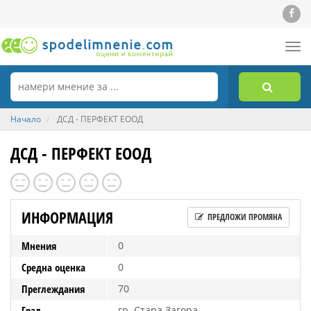
Tog
nav
Начало
ДСД - ПЕРФЕКТ ЕООД
ДСД - ПЕРФЕКТ ЕООД
ИНФОРМАЦИЯ
ПРЕДЛОЖИ ПРОМЯНА
Мнения
0
Средна оценка
0
Преглеждания
70
Град
гр. Стара Загора