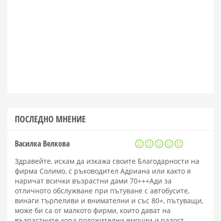
ПОСЛЕДНО МНЕНИЕ
Василка Велкова
Здравейте, искам да изкажа своите Благодарности на
фирма Солимо, с ръководител Адриана или както я
наричат всички възрастни дами 70+++Ади за
отличното обслужване при пътуване с автобусите,
винаги търпеливи и внимателни и със 80+, пътуващи,
може би са от малкото фирми, които дават на
възрастните хора положителни емоции и радост.