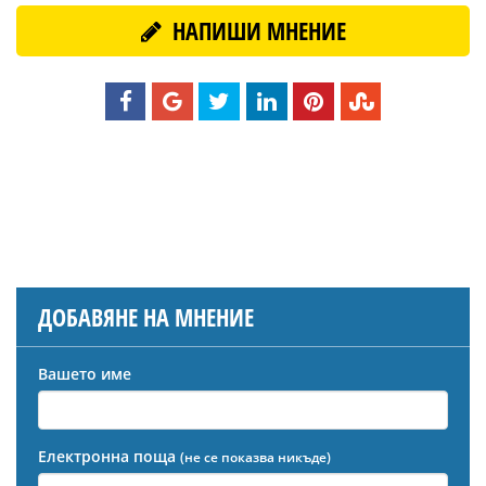
НАПИШИ МНЕНИЕ
ДОБАВЯНЕ НА МНЕНИЕ
Вашето име
Електронна поща
(не се показва никъде)