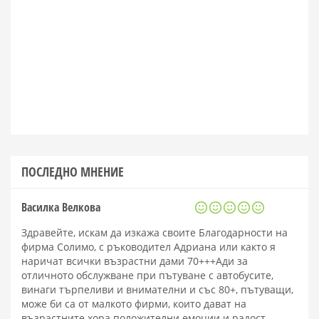
ПОСЛЕДНО МНЕНИЕ
Василка Велкова
Здравейте, искам да изкажа своите Благодарности на
фирма Солимо, с ръководител Адриана или както я
наричат всички възрастни дами 70+++Ади за
отличното обслужване при пътуване с автобусите,
винаги търпеливи и внимателни и със 80+, пътуващи,
може би са от малкото фирми, които дават на
възрастните хора положителни емоции и радост.