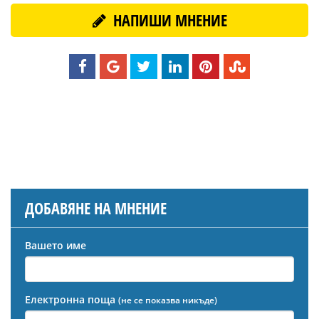
НАПИШИ МНЕНИЕ
ДОБАВЯНЕ НА МНЕНИЕ
Вашето име
Електронна поща
(не се показва никъде)