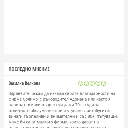
ПОСЛЕДНО МНЕНИЕ
Василка Велкова
Здравейте, искам да изкажа своите Благодарности на
фирма Солимо, с ръководител Адриана или както я
наричат всички възрастни дами 70+++Ади за
отличното обслужване при пътуване с автобусите,
винаги търпеливи и внимателни и със 80+, пътуващи,
може би са от малкото фирми, които дават на
възрастните хора положителни емоции и радост.