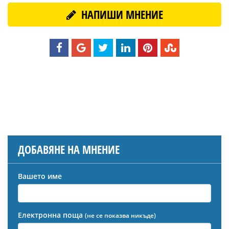
НАПИШИ МНЕНИЕ
ДОБАВЯНЕ НА МНЕНИЕ
Вашето име
Електронна поща
(не се показва никъде)